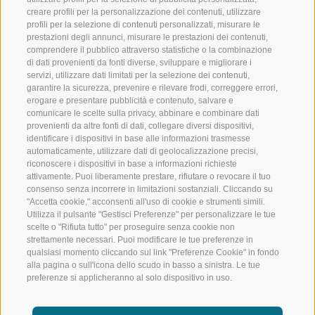
creare profili per la personalizzazione dei contenuti, utilizzare
VAL GIOVO
SCIARE
profili per la selezione di contenuti personalizzati, misurare le
prestazioni degli annunci, misurare le prestazioni dei contenuti,
VAL RACINES
ESCURSIONI
comprendere il pubblico attraverso statistiche o la combinazione
di dati provenienti da fonti diverse, sviluppare e migliorare i
servizi, utilizzare dati limitati per la selezione dei contenuti,
VAL RIDANNA
ALTA MONTA
garantire la sicurezza, prevenire e rilevare frodi, correggere errori,
erogare e presentare pubblicità e contenuto, salvare e
IMPIANTI DI RISALITA
BIKE
comunicare le scelte sulla privacy, abbinare e combinare dati
provenienti da altre fonti di dati, collegare diversi dispositivi,
identificare i dispositivi in base alle informazioni trasmesse
SCUOLA DI SCI RACINES
FONDO
automaticamente, utilizzare dati di geolocalizzazione precisi,
riconoscere i dispositivi in base a informazioni richieste
LUISL'S SKI SCHOOL A RACINES
ACQUA DA VIV
attivamente. Puoi liberamente prestare, rifiutare o revocare il tuo
consenso senza incorrere in limitazioni sostanziali. Cliccando su
"Accetta cookie," acconsenti all'uso di cookie e strumenti simili.
Utilizza il pulsante "Gestisci Preferenze" per personalizzare le tue
scelte o "Rifiuta tutto" per proseguire senza cookie non
strettamente necessari. Puoi modificare le tue preferenze in
qualsiasi momento cliccando sul link "Preferenze Cookie" in fondo
SEGUICI SUI SOCIAL
alla pagina o sull'icona dello scudo in basso a sinistra. Le tue
preferenze si applicheranno al solo dispositivo in uso.