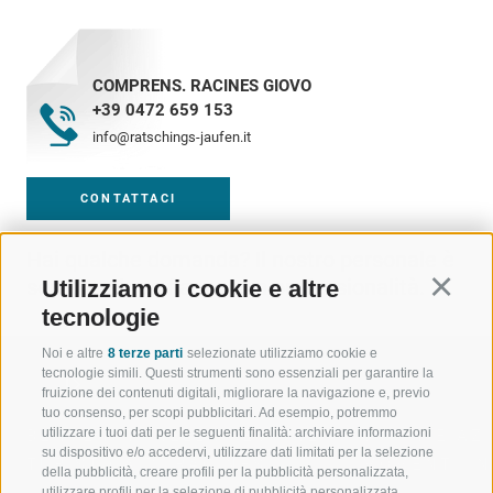
COMPRENS. RACINES GIOVO
+39 0472 659 153
info@ratschings-jaufen.it
CONTATTACI
Hai qualche domanda? Il nostro personale è
sempre al tuo fianco con professionalità.
Utilizziamo i cookie e altre
Continu
tecnologie
Noi e altre
8 terze parti
selezionate utilizziamo cookie e
tecnologie simili. Questi strumenti sono essenziali per garantire la
fruizione dei contenuti digitali, migliorare la navigazione e, previo
tuo consenso, per scopi pubblicitari. Ad esempio, potremmo
utilizzare i tuoi dati per le seguenti finalità: archiviare informazioni
BENVENUTI NELLA REGIONE
SPORT E AZ
su dispositivo e/o accedervi, utilizzare dati limitati per la selezione
TURISTICA DI RACINES
MOMENTI IN
della pubblicità, creare profili per la pubblicità personalizzata,
utilizzare profili per la selezione di pubblicità personalizzata,