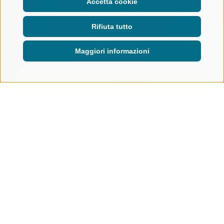
Accetta cookie
Arrivi. Vedi. Resti. L’area
vacanze Racines-Giovo è un
Rifiuta tutto
regno di varietà e opportunità
tutte da scoprire.
Maggiori informazioni
ONLINE
TICKET-SHOP
IMPIANTI DI RISALITA
LIVE
GALLERIA
Galleria foto e video
IMMAGINI E VIDEO CHE STUZZICANO LA
VOGLIA DI VACANZA!
Pendii innevati
che brillano al sole, tramonti da pelle
d’oca. Cielo di un blu intenso, panorami esclusivi che