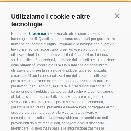
Per annullare la registrazione alla nostra newsletter,
clicca qui.
Utilizziamo i cookie e altre
Continu
tecnologie
Noi e altre
8 terze parti
selezionate utilizziamo cookie e
tecnologie simili. Questi strumenti sono essenziali per garantire la
fruizione dei contenuti digitali, migliorare la navigazione e, previo
tuo consenso, per scopi pubblicitari. Ad esempio, potremmo
utilizzare i tuoi dati per le seguenti finalità: archiviare informazioni
BENVENUTI NELLA REGIONE
SPORT E AZ
su dispositivo e/o accedervi, utilizzare dati limitati per la selezione
TURISTICA DI RACINES
MOMENTI IN
della pubblicità, creare profili per la pubblicità personalizzata,
utilizzare profili per la selezione di pubblicità personalizzata,
creare profili per la personalizzazione dei contenuti, utilizzare
VAL GIOVO
SCIARE
profili per la selezione di contenuti personalizzati, misurare le
prestazioni degli annunci, misurare le prestazioni dei contenuti,
VAL RACINES
ESCURSIONI
comprendere il pubblico attraverso statistiche o la combinazione
di dati provenienti da fonti diverse, sviluppare e migliorare i
servizi, utilizzare dati limitati per la selezione dei contenuti,
VAL RIDANNA
ALTA MONTA
garantire la sicurezza, prevenire e rilevare frodi, correggere errori,
erogare e presentare pubblicità e contenuto, salvare e
IMPIANTI DI RISALITA
BIKE
comunicare le scelte sulla privacy, abbinare e combinare dati
provenienti da altre fonti di dati, collegare diversi dispositivi,
identificare i dispositivi in base alle informazioni trasmesse
SCUOLA DI SCI RACINES
FONDO