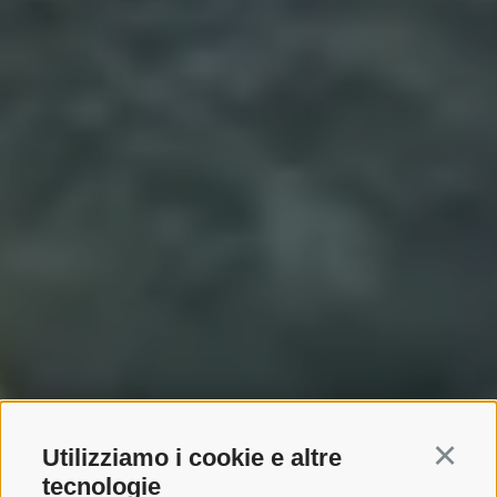
Utilizziamo i cookie e altre
Continu
tecnologie