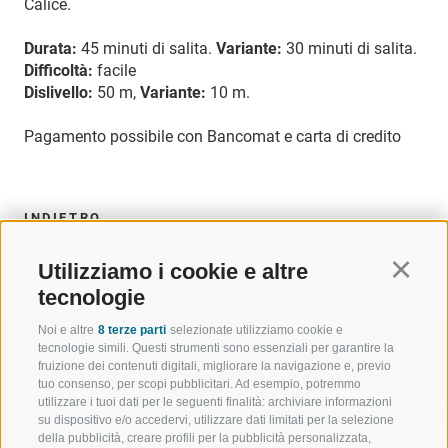
Calice.
Durata:
45 minuti di salita.
Variante:
30 minuti di salita.
Difficoltà:
facile
Dislivello:
50 m,
Variante:
10 m.
Pagamento possibile con Bancomat e carta di credito
INDIETRO
Utilizziamo i cookie e altre
Continu
tecnologie
Noi e altre
8 terze parti
selezionate utilizziamo cookie e
tecnologie simili. Questi strumenti sono essenziali per garantire la
fruizione dei contenuti digitali, migliorare la navigazione e, previo
tuo consenso, per scopi pubblicitari. Ad esempio, potremmo
utilizzare i tuoi dati per le seguenti finalità: archiviare informazioni
BENVENUTI NELLA REGIONE
SPORT E AZ
su dispositivo e/o accedervi, utilizzare dati limitati per la selezione
TURISTICA DI RACINES
MOMENTI IN
della pubblicità, creare profili per la pubblicità personalizzata,