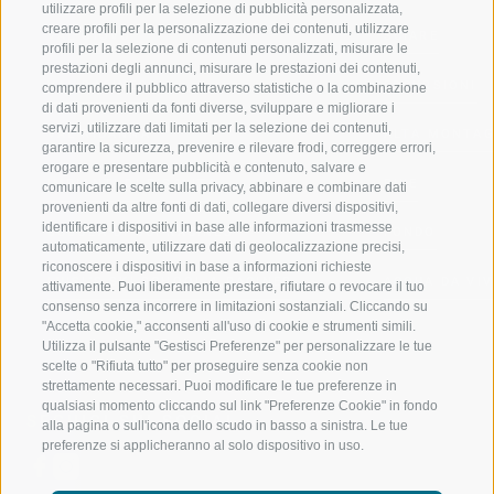
utilizzare profili per la selezione di pubblicità personalizzata,
creare profili per la personalizzazione dei contenuti, utilizzare
VAL GIOVO
SCIARE
profili per la selezione di contenuti personalizzati, misurare le
prestazioni degli annunci, misurare le prestazioni dei contenuti,
VAL RACINES
ESCURSIONI
comprendere il pubblico attraverso statistiche o la combinazione
di dati provenienti da fonti diverse, sviluppare e migliorare i
servizi, utilizzare dati limitati per la selezione dei contenuti,
VAL RIDANNA
ALTA MONTA
garantire la sicurezza, prevenire e rilevare frodi, correggere errori,
erogare e presentare pubblicità e contenuto, salvare e
IMPIANTI DI RISALITA
BIKE
comunicare le scelte sulla privacy, abbinare e combinare dati
provenienti da altre fonti di dati, collegare diversi dispositivi,
identificare i dispositivi in base alle informazioni trasmesse
SCUOLA DI SCI RACINES
FONDO
automaticamente, utilizzare dati di geolocalizzazione precisi,
riconoscere i dispositivi in base a informazioni richieste
LUISL'S SKI SCHOOL A RACINES
ACQUA DA VIV
attivamente. Puoi liberamente prestare, rifiutare o revocare il tuo
consenso senza incorrere in limitazioni sostanziali. Cliccando su
"Accetta cookie," acconsenti all'uso di cookie e strumenti simili.
Utilizza il pulsante "Gestisci Preferenze" per personalizzare le tue
scelte o "Rifiuta tutto" per proseguire senza cookie non
strettamente necessari. Puoi modificare le tue preferenze in
qualsiasi momento cliccando sul link "Preferenze Cookie" in fondo
SEGUICI SUI SOCIAL
alla pagina o sull'icona dello scudo in basso a sinistra. Le tue
preferenze si applicheranno al solo dispositivo in uso.